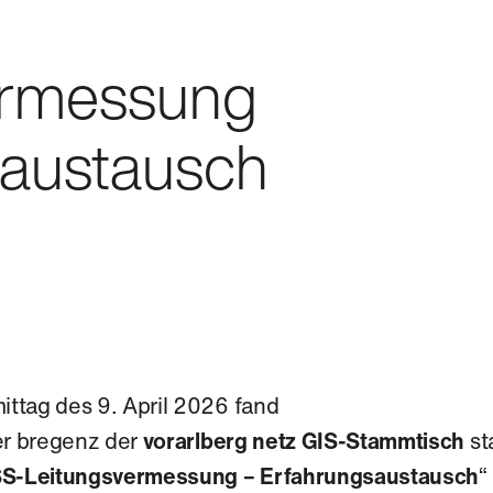
ermessung
saustausch
ttag des 9. April 2026 fand
er bregenz der
vorarlberg netz GIS-Stammtisch
st
S-Leitungsvermessung – Erfahrungsaustausch
“