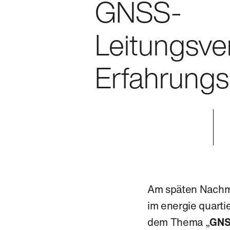
GNSS-
Leitungsv
Erfahrung
Am späten Nachmi
im energie quarti
dem Thema „
GNS