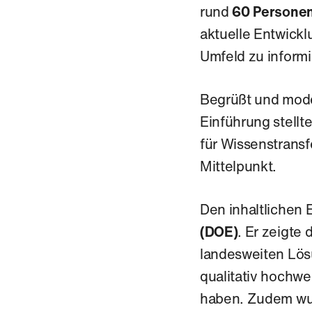
rund
60 Persone
aktuelle Entwickl
Umfeld zu inform
Begrüßt und mode
Einführung stell
für Wissenstrans
Mittelpunkt.
Den inhaltlichen E
(DOE)
. Er zeigte
landesweiten Lös
qualitativ hochw
haben. Zudem wu