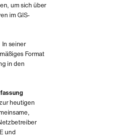
n, um sich über
ven im GIS-
. In seiner
elmäßiges Format
ng in den
rfassung
 zur heutigen
emeinsame,
Netzbetreiber
E und