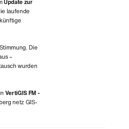
m
Update zur
die laufende
künftige
 Stimmung. Die
aus –
stausch wurden
.
in
VertiGIS FM -
berg netz GIS-